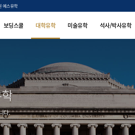
원 예스유학
보딩스쿨
대학유학
미술유학
석사/박사유학
유학
니다.