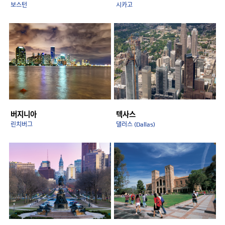
보스턴
시카고
버지니아
텍사스
린치버그
댈러스 (Dallas)