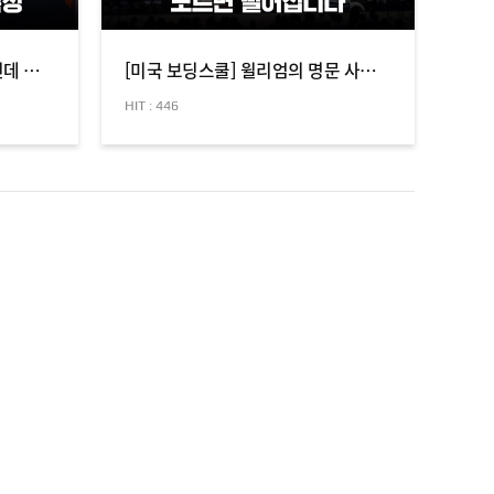
[미국 보딩스쿨] 스펙은 최고인데 왜 떨어졌을까? '이 한가지'가 있어야 합격합니다! - 더 태프트 스쿨, 세인트 마크스 스쿨, 초트 로즈메리홀
[미국 보딩스쿨] 윌리엄의 명문 사립학교 탐방 | 보딩스쿨 스포츠의 진실! 모르면 떨어집니다 - 브룩스 스쿨, 더 로렌스빌 스쿨, 더 힐 스
HIT : 446