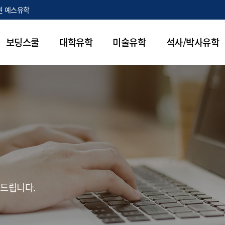
원 예스유학
보딩스쿨
대학유학
미술유학
석사/박사유학
 드립니다.