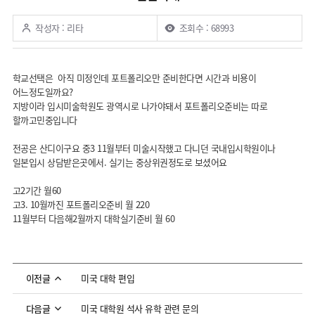
작성자 : 리타
조회수 : 68993
학교선택은 아직 미정인데 포트폴리오만 준비한다면 시간과 비용이
어느정도일까요?
지방이라 입시미술학원도 광역시로 나가야돼서 포트폴리오준비는 따로
할까고민중입니다
전공은 산디이구요 중3 11월부터 미술시작했고 다니던 국내입시학원이나
일본입시 상담받은곳에서. 실기는 중상위권정도로 보셨어요
고2기간 월60
고3. 10월까진 포트폴리오준비 월 220
11월부터 다음해2월까지 대학실기준비 월 60
미국 대학 편입
이전글
미국 대학원 석사 유학 관련 문의
다음글