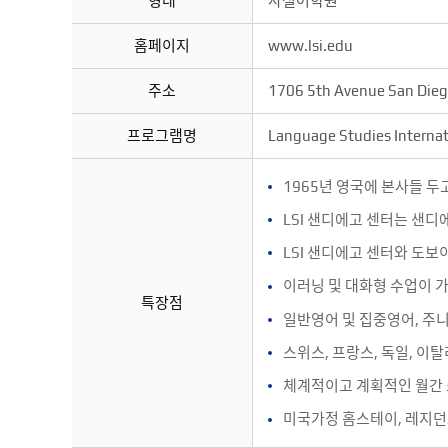
형태
사설어학원
홈페이지
www.lsi.edu
주소
1706 5th Avenue San Die
프로그램명
Language Studies Intern
1965년 영국에 본사들 두
LSI 샌디에고 센터는 샌
LSI 샌디에고 센터와 도보이
이러닝 및 대화형 수업이 가
특장점
일반영어 및 집중영어, 주니
스위스, 프랑스, 독일, 이탈
체계적이고 계획적인 월간 
미국가정 홈스테이, 레지던