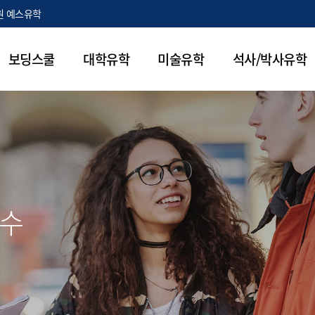
원 예스유학
보딩스쿨
대학유학
미술유학
석사/박사유학
연수