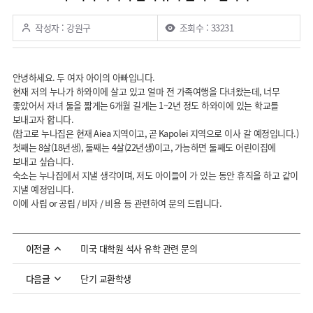
작성자 : 강원구
조회수 : 33231
안녕하세요
.
두 여자 아이의 아빠입니다
.
현재 저의 누나가 하와이에 살고 있고 얼마 전 가족여행을 다녀왔는데
,
너무
좋았어서 자녀 둘을 짧게는
6
개월 길게는
1~2
년 정도 하와이에 있는 학교를
보내고자 합니다
.
(
참고로 누나집은 현재
Aiea
지역이고
,
곧
Kapolei
지역으로 이사 갈 예정입니다
.)
첫째는
8
살
(18
년생
),
둘째는
4
살
(22
년생
)
이고
,
가능하면 둘째도 어린이집에
보내고 싶습니다
.
숙소는 누나집에서 지낼 생각이며
,
저도 아이들이 가 있는 동안 휴직을 하고 같이
지낼 예정입니다
.
이에 사립
or
공립
/
비자
/
비용 등 관련하여 문의 드립니다
.
미국 대학원 석사 유학 관련 문의
이전글
단기 교환학생
다음글