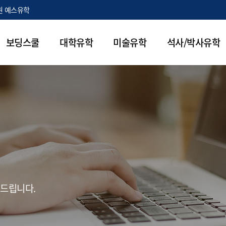
원 예스유학
보딩스쿨
대학유학
미술유학
석사/박사유학
 드립니다.